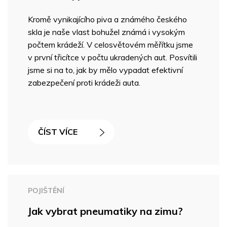
Kromě vynikajícího piva a známého českého
skla je naše vlast bohužel známá i vysokým
počtem krádeží. V celosvětovém měřítku jsme
v první třicítce v počtu ukradených aut. Posvítili
jsme si na to, jak by mělo vypadat efektivní
zabezpečení proti krádeži auta.
ČÍST VÍCE
POJIŠTĚNÍ
Jak vybrat pneumatiky na zimu?