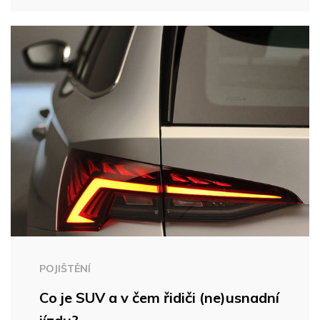
POJIŠTĚNÍ
Co je SUV a v čem řidiči (ne)usnadní