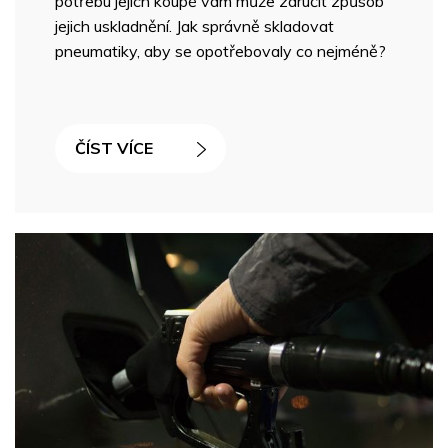
potřebu jejich koupě vám může zaručit způsob
jejich uskladnění. Jak správně skladovat
pneumatiky, aby se opotřebovaly co nejméně?
ČÍST VÍCE