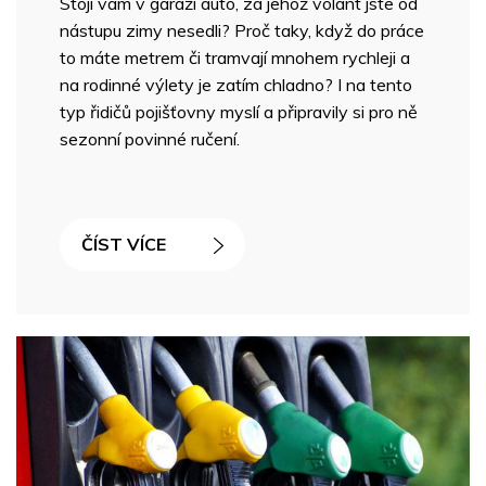
Stojí vám v garáži auto, za jehož volant jste od
nástupu zimy nesedli? Proč taky, když do práce
to máte metrem či tramvají mnohem rychleji a
na rodinné výlety je zatím chladno? I na tento
typ řidičů pojišťovny myslí a připravily si pro ně
sezonní povinné ručení.
ČÍST VÍCE