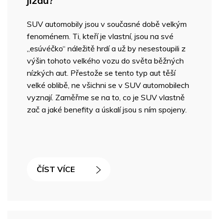
jízdu?
SUV automobily jsou v současné době velkým
fenoménem. Ti, kteří je vlastní, jsou na své
„esúvéčko“ náležitě hrdí a už by nesestoupili z
výšin tohoto velkého vozu do světa běžných
nízkých aut. Přestože se tento typ aut těší
velké oblibě, ne všichni se v SUV automobilech
vyznají. Zaměřme se na to, co je SUV vlastně
zač a jaké benefity a úskalí jsou s ním spojeny.
ČÍST VÍCE