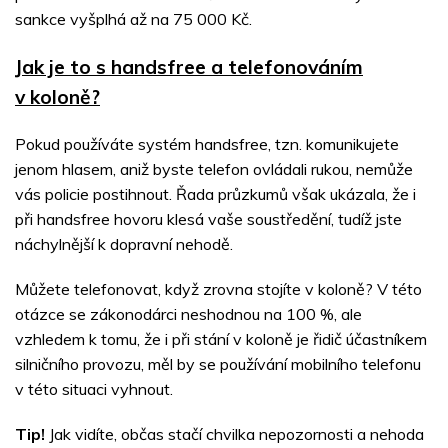
sankce vyšplhá až na 75 000 Kč.
Jak je to s handsfree a telefonováním
v koloně?
Pokud používáte systém handsfree, tzn. komunikujete
jenom hlasem, aniž byste telefon ovládali rukou, nemůže
vás policie postihnout. Řada průzkumů však ukázala, že i
při handsfree hovoru klesá vaše soustředění, tudíž jste
náchylnější k dopravní nehodě.
Můžete telefonovat, když zrovna stojíte v koloně? V této
otázce se zákonodárci neshodnou na 100 %, ale
vzhledem k tomu, že i při stání v koloně je řidič účastníkem
silničního provozu, měl by se používání mobilního telefonu
v této situaci vyhnout.
Tip!
Jak vidíte, občas stačí chvilka nepozornosti a nehoda