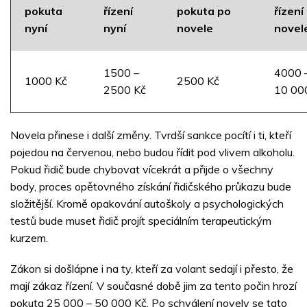
pokuta
řízení
pokuta po
řízení
nyní
nyní
novele
novel
1500 –
4000 
1000 Kč
2500 Kč
2500 Kč
10 00
Novela přinese i další změny. Tvrdší sankce pocítí i ti, kteří
pojedou na červenou, nebo budou řídit pod vlivem alkoholu.
Pokud řidič bude chybovat vícekrát a přijde o všechny
body, proces opětovného získání řidičského průkazu bude
složitější. Kromě opakování autoškoly a psychologických
testů bude muset řidič projít speciálním terapeutickým
kurzem.
Zákon si došlápne i na ty, kteří za volant sedají i přesto, že
mají zákaz řízení. V současné době jim za tento počin hrozí
pokuta 25 000 – 50 000 Kč. Po schválení novely se tato