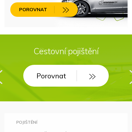
POROVNAT
Cestovní pojištění
Povinné ručení
Porovnat
Porovnat
POJIŠTĚNÍ