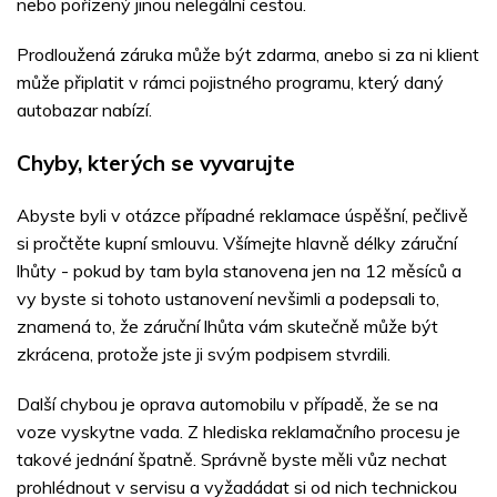
nebo pořízený jinou nelegální cestou.
Prodloužená záruka může být zdarma, anebo si za ni klient
může připlatit v rámci pojistného programu, který daný
autobazar nabízí.
Chyby, kterých se vyvarujte
Abyste byli v otázce případné reklamace úspěšní, pečlivě
si pročtěte kupní smlouvu. Všímejte hlavně délky záruční
lhůty - pokud by tam byla stanovena jen na 12 měsíců a
vy byste si tohoto ustanovení nevšimli a podepsali to,
znamená to, že záruční lhůta vám skutečně může být
zkrácena, protože jste ji svým podpisem stvrdili.
Další chybou je oprava automobilu v případě, že se na
voze vyskytne vada. Z hlediska reklamačního procesu je
takové jednání špatně. Správně byste měli vůz nechat
prohlédnout v servisu a vyžadádat si od nich technickou