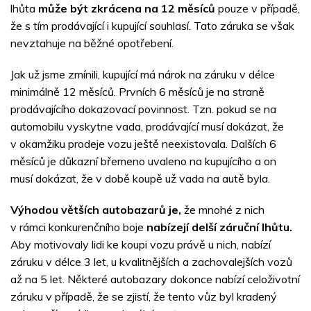
lhůta
může být zkrácena na 12 měsíců
pouze v případě,
že s tím prodávající i kupující souhlasí. Tato záruka se však
nevztahuje na běžné opotřebení.
Jak už jsme zmínili, kupující má nárok na záruku v délce
minimálně 12 měsíců. Prvních 6 měsíců je na straně
prodávajícího dokazovací povinnost. Tzn. pokud se na
automobilu vyskytne vada, prodávající musí dokázat, že
v okamžiku prodeje vozu ještě neexistovala. Dalších 6
měsíců je důkazní břemeno uvaleno na kupujícího a on
musí dokázat, že v době koupě už vada na autě byla.
Výhodou větších autobazarů je,
že mnohé z nich
v rámci konkurenčního boje
nabízejí delší záruční lhůtu.
Aby motivovaly lidi ke koupi vozu právě u nich, nabízí
záruku v délce 3 let, u kvalitnějších a zachovalejších vozů
až na 5 let. Některé autobazary dokonce nabízí celoživotní
záruku v případě, že se zjistí, že tento vůz byl kradený