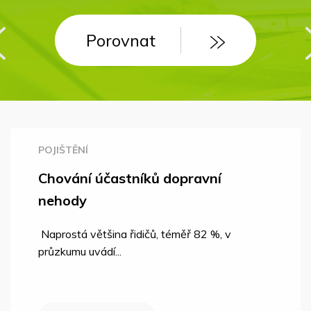
Porovnat
Porovnat
POJIŠTĚNÍ
Chování účastníků dopravní
nehody
Naprostá většina řidičů, téměř 82 %, v
průzkumu uvádí...