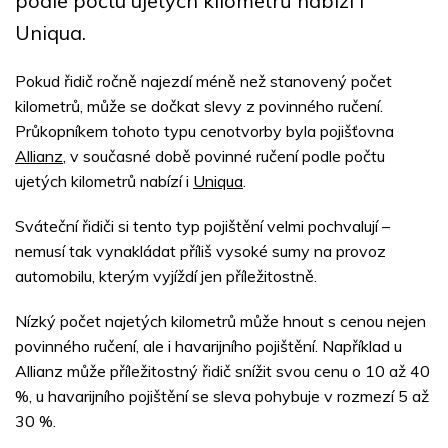
podle počtu ujetých kilometrů nabízí i
Uniqua.
Pokud řidič ročně najezdí méně než stanovený počet
kilometrů, může se dočkat slevy z povinného ručení.
Průkopníkem tohoto typu cenotvorby byla pojišťovna
Allianz
, v současné době povinné ručení podle počtu
ujetých kilometrů nabízí i
Uniqua
.
Sváteční řidiči si tento typ pojištění velmi pochvalují –
nemusí tak vynakládat příliš vysoké sumy na provoz
automobilu, kterým vyjíždí jen příležitostně.
Nízký počet najetých kilometrů může hnout s cenou nejen
povinného ručení, ale i havarijního pojištění. Například u
Allianz může příležitostný řidič snížit svou cenu o 10 až 40
%, u havarijního pojištění se sleva pohybuje v rozmezí 5 až
30 %.