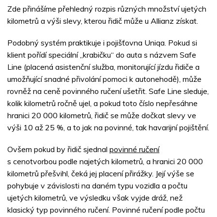
Zde přinášíme přehledný rozpis různých množství ujetých
kilometrů a výši slevy, kterou řidič může u Allianz získat.
Podobný systém praktikuje i pojišťovna Uniqa. Pokud si
klient pořídí speciální „krabičku“ do auta s názvem Safe
Line (placená asistenční služba, monitorující jízdu řidiče a
umožňující snadné přivolání pomoci k autonehodě), může
rovněž na ceně povinného ručení ušetřit. Safe Line sleduje,
kolik kilometrů ročně ujel, a pokud toto číslo nepřesáhne
hranici 20 000 kilometrů, řidič se může dočkat slevy ve
výši 10 až 25 %, a to jak na povinné, tak havarijní pojištění.
Ovšem pokud by řidič sjednal
povinné ručení
s cenotvorbou podle najetých kilometrů, a hranici 20 000
kilometrů přešvihl, čeká jej placení přirážky. Její výše se
pohybuje v závislosti na daném typu vozidla a počtu
ujetých kilometrů, ve výsledku však vyjde dráž, než
klasický typ povinného ručení. Povinné ručení podle počtu