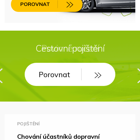
POROVNAT
Cestovní pojištění
Povinné ručení
Porovnat
Porovnat
POJIŠTĚNÍ
Chování účastníků dopravní