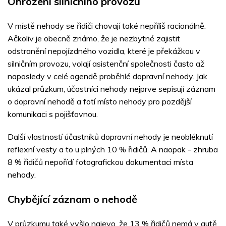
Ohrožení silničního provozu
V místě nehody se řidiči chovají také nepříliš racionálně.
Ačkoliv je obecně známo, že je nezbytné zajistit
odstranění nepojízdného vozidla, které je překážkou v
silničním provozu, volají asistenční společnosti často až
naposledy v celé agendě proběhlé dopravní nehody. Jak
ukázal průzkum, účastníci nehody nejprve sepisují záznam
o dopravní nehodě a fotí místo nehody pro pozdější
komunikaci s pojišťovnou.
Další vlastností účastníků dopravní nehody je neobléknutí
reflexní vesty a to u plných 10 % řidičů. A naopak - zhruba
8 % řidičů nepořídí fotografickou dokumentaci místa
nehody.
Chybějící záznam o nehodě
V průzkumu také vyšlo najevo, že 13 % řidičů nemá v autě