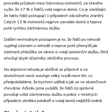
provedla průzkum mezi tisícovkou motoristů, ze kterého
vyšlo, že 27 % z řidičů volá nejprve domů. Co je zarážející,
že takto řidiči postupují i v případech závažného zranění.
Celých 13 % motoristů nejprve zavolalo domů a teprve
poté rychlou záchrannou službu.
Dalším nevhodným postupem je to, že řidiči po nehodě
vyplňují záznam o nehodě a teprve poté přemýšlí jak
odstranit překážku ze silnice a volají asistenční službu, čímž
ohrožují zbylé účastníky silničního provozu.
Na dopravní nehodu je obtížné se připravit a ve
skutečnosti navíc existuje velký rozdíl mezi tím, co
předpokládáme, že bychom udělali a jak se ve skutečnosti
chováme. Ačkoliv jsme uváděli, že řidiči za správné
považují volat záchrannou službu a policii, v mnohých
případech zkrátka panikaří a volají domů nejbližší rodině.