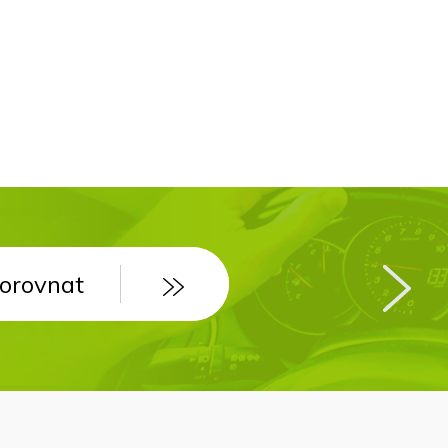
orovnat
orovnat