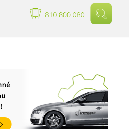
810 800 080
nné
ou
!