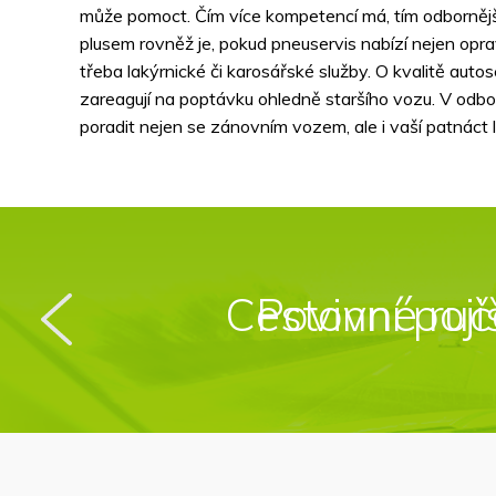
může pomoct. Čím více kompetencí má, tím odbornějš
plusem rovněž je, pokud pneuservis nabízí nejen opra
třeba lakýrnické či karosářské služby. O kvalitě auto
zareagují na poptávku ohledně staršího vozu. V odbo
poradit nejen se zánovním vozem, ale i vaší patnáct l
Cestovní poji
Povinné ruč