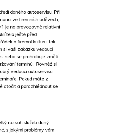
ředí daného autoservisu. Při
nanci ve firemních oděvech,
? Je na provozovně relativní
klízelo ještě před
ádek a firemní kulturu, tak
m si vaši zakázku vedoucí
es, nebo se prohrabuje změtí
ržování termínů. Rovněž si
Dobrý vedoucí autoservisu
emináře. Pokud máte z
ě otočit a porozhlédnout se
lký rozsah služeb daný
ané, s jakými problémy vám