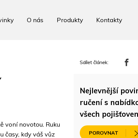
vinky
O nás
Produkty
Kontakty
Sdílet článek:
í
Nejlevnější povi
ručení s nabídk
všech pojišťoven
tě voní novotou. Ruku
POROVNAT
u časy, kdy váš vůz