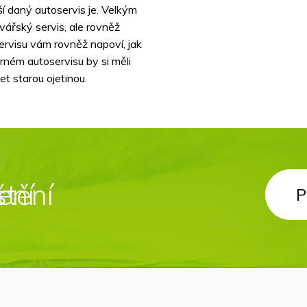
í daný autoservis je. Velkým
vářský servis, ale rovněž
servisu vám rovněž napoví, jak
rném autoservisu by si měli
et starou ojetinou.
štění
ení
P
P