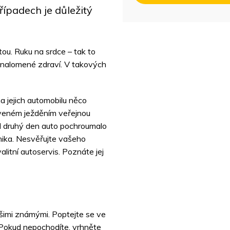
ípadech je důležitý
ou. Ruku na srdce – tak to
 nalomené zdraví. V takových
a jejich automobilu něco
ráveném ježděním veřejnou
ed druhý den auto pochroumalo
ika. Nesvěřujte vašeho
litní autoservis. Poznáte jej
ašimi známými. Poptejte se ve
. Pokud nepochodíte, vrhněte