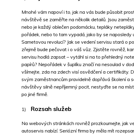
Mnohé vám napoví i to, jak na vás bude působit prost
návštěvě se zaměřte na několik detailů. Jsou zaměst
nebo je každý oblečen podomácku, tepláky netepláky
pořádek, nebo to tam vypadá, jako by se naposledy u
Sametovou revolucí? Jak se vedení servisu stará o poř
zřejmě bude pečovat i o váš vůz. Zjistěte rovněž, ka
servisu hodlá zapsat – vytáhl si na to přehledný not
papírů? Nepořádek v šuplíku značí na nesoulad v dod
všímejte, zda na zdech visí osvědčení a certifikáty. 
svým zaměstnancům pravidelně dopřává školení a s
návštěvy silně nepříjemný pocit, nestyďte se na míst
po jiné firmě.
Rozsah služeb
Na webových stránkách rovněž prozkoumejte, jak ve
autoservis nabízí. Seriózní firma by měla mít rozeps