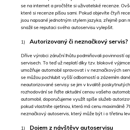
se na internet a pročtěte si uživatelské recenze. Ovš
které si recenze píšou sami. Pokud objevíte čtyři re
jsou napsané jednotným stylem jazyka, zřejmě pan m
snažil se reputaci svého autoservisu vylepšit.
Autorizovaný či neznačkový servis?
Dříve výrobci záruční lhůtu podmiňovali povinností 
servisech. To teď už neplatí díky tzv. blokové výjimce
umožňuje automobil spravovat i v neznačkových serv
se můžou pochlubit vyšší odborností a zázemím da
neautorizované servisy se jim v kvalitě poskytnutých
rozhodování se řiďte aktuální cenou vašeho automob
automobil, doporučujeme využít spíše služeb autori
pokud vlastníte ojetinou, která má cenu maximálně 7
neznačkový autoservis, který může být i o třetinu lev
Dojem z návštěvy autoservisu