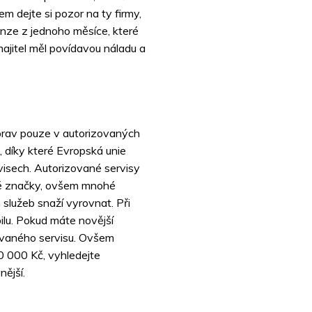
em dejte si pozor na ty firmy,
cenze z jednoho měsíce, které
ajitel měl povídavou náladu a
oprav pouze v autorizovaných
, díky které Evropská unie
isech. Autorizované servisy
né značky, ovšem mnohé
 služeb snaží vyrovnat. Při
ilu. Pokud máte novější
zovaného servisu. Ovšem
0 000 Kč, vyhledejte
nější.