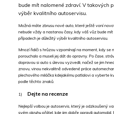
bude mít nalomené zdraví. V takových př
výběr kvalitního autoservisu.
Možná máte zbrusu nové auto, které ještě voní novot
nebude vždy a nastanou časy, kdy váš vůz bude mít
případech je důležitý výběr kvalitního autoservisu.
Mnozí řidiči s hrůzou vzpomínají na moment, kdy se n
porouchalo a museli jej dát do opravny. Po čase, st
dopravou si auto s úlevou vyzvedli, načež se jim hn
znovu, vinou nekvalitně odvedené práce automechan
plechového miláčka kdejakému patlalovi a vyberte kva
podle těchto znaků.
Dejte na recenze
Nejlepší volbou je autoservis, který je odzkoušený v
svém okruhu přátel, kde jim dobře opravili automobil